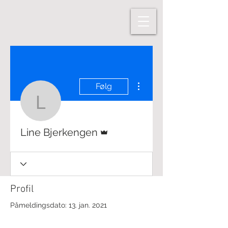
Flere handlinger
Følg
Line Bjerkengen
Admin
Line Bjerkengen
Profil
Påmeldingsdato: 13. jan. 2021