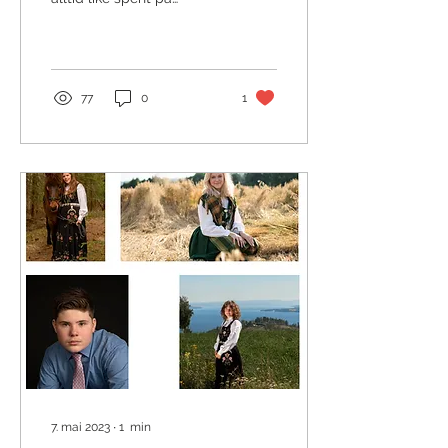
hvordan selger har
forberedt seg på mitt
besøk. Så når det ser
sånn her...
77
0
1
7. mai 2023
∙
1
min