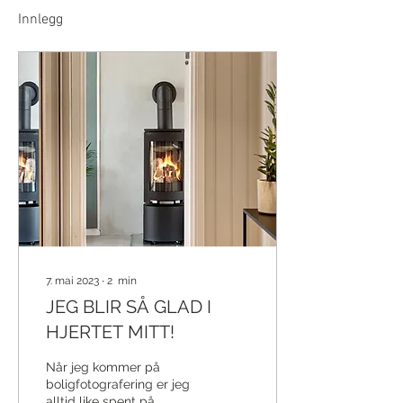
Innlegg
7. mai 2023
∙
2
min
JEG BLIR SÅ GLAD I
HJERTET MITT!
Når jeg kommer på
boligfotografering er jeg
alltid like spent på