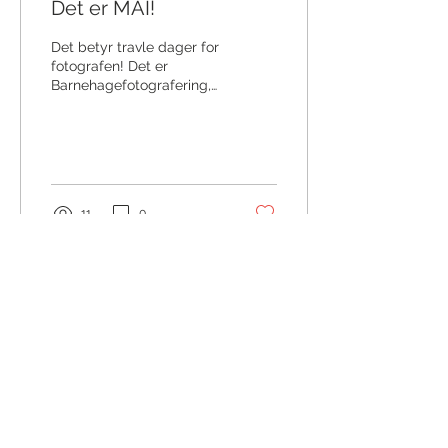
Det er MAI!
Det betyr travle dager for
fotografen! Det er
Barnehagefotografering,
konfirmantfotografering,
boligfotografering og litt
andre oppdrag...
11
0
©Fotograf Line Bjerkengen 2026