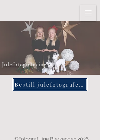
Julefotografering
Bestill julefotografering
©Fotograf Line Bjerkengen 2026